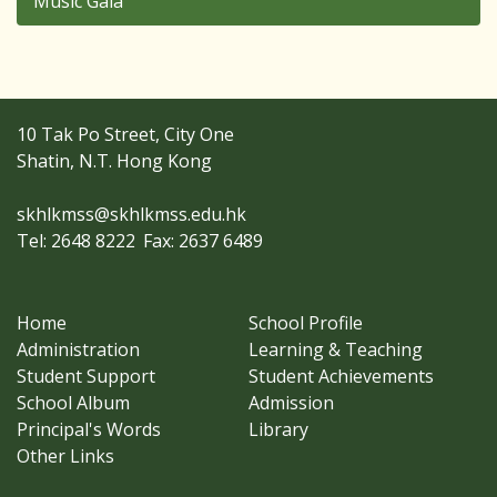
Music Gala
10 Tak Po Street, City One
Shatin, N.T. Hong Kong
skhlkmss@skhlkmss.edu.hk
Tel: 2648 8222
Fax: 2637 6489
Home
School Profile
Administration
Learning & Teaching
Student Support
Student Achievements
School Album
Admission
Principal's Words
Library
Other Links