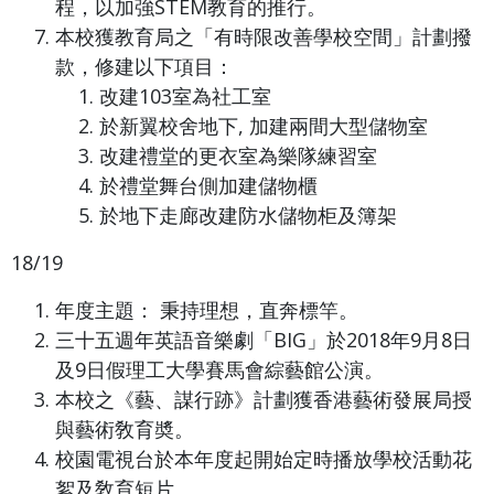
程，以加強STEM教育的推行。
本校獲教育局之「有時限改善學校空間」計劃撥
款，修建以下項目：
改建103室為社工室
於新翼校舍地下, 加建兩間大型儲物室
改建禮堂的更衣室為樂隊練習室
於禮堂舞台側加建儲物櫃
於地下走廊改建防水儲物柜及簿架
18/19
年度主題： 秉持理想，直奔標竿。
三十五週年英語音樂劇「BIG」於2018年9月8日
及9日假理工大學賽馬會綜藝館公演。
本校之《藝、謀行跡》計劃獲香港藝術發展局授
與藝術敎育奬。
校園電視台於本年度起開始定時播放學校活動花
絮及敎育短片。