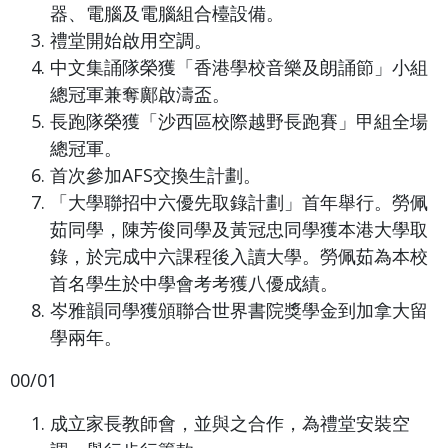
器、電腦及電腦組合檯設備。
禮堂開始啟用空調。
中文集誦隊榮獲「香港學校音樂及朗誦節」小組
總冠軍兼奪鄺啟濤盃。
長跑隊榮獲「沙西區校際越野長跑賽」甲組全場
總冠軍。
首次參加AFS交換生計劃。
「大學聯招中六優先取錄計劃」首年舉行。勞佩
茹同學，陳芳俊同學及黃冠忠同學獲本港大學取
錄，於完成中六課程後入讀大學。勞佩茹為本校
首名學生於中學會考考獲八優成績。
岑雅韻同學獲頒聯合世界書院獎學金到加拿大留
學兩年。
00/01
成立家長教師會，並與之合作，為禮堂安裝空