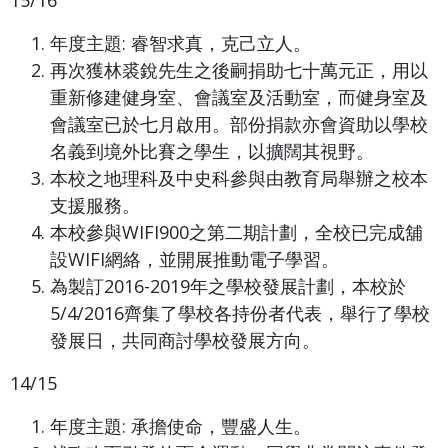
15/16
年度主題: 睿智求真，克己立人。
再次獲林裘銳先生之後嗣捐助七十萬元正，用以
重新修建健身室、會議室及活動室，而健身室及
會議室已於七月啟用。部份捐款亦會資助以學校
名義到境外比賽之學生，以擴闊其視野。
本校之地理科及中史科參與由教育局舉辦之校本
支援服務。
本校參與WIFI900之第二期計劃，全校已完成舖
設WIFI網絡，並開展推動電子學習。
為製訂2016-2019年之學校發展計劃，本校於
5/4/2016齊集了學校各持份者代表，舉行了學校
發展日，共同商討學校發展方向。
14/15
年度主題: 承擔使命，豐盛人生。