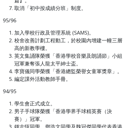
篇】。
取消「初中按成績分班」制度。
95/96
加入學校行政及管理系統 (SAMS)。
校舍改善計劃工程動工，於校園內增建一幢三層
高的新教學樓。
英文集誦隊榮獲「香港學校音樂及朗誦節」小組
冠軍兼奪張人龍太平紳士盃。
李寶儀同學榮獲「香港總監榮譽女童軍獎章」。
編定課外活動教師手冊。
94/95
學生會正式成立。
男子手球隊榮獲「香港學界手球精英賽（決
賽）」冠軍。
鍾志恆同學、鄧浩文同學及魏冠傑同學代表香港