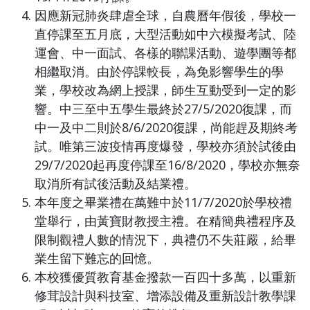
因應新冠肺炎肆虐全球，自農曆年假後，學校一
直停課至五月底，大型活動如中六模擬考試、陸
運會、中一面試、各樣的聯課活動、遊學團等都
相繼取消。由於停課較長，為免影響學生的學
業，學校改為網上授課，師生互動受到一定的影
響。中三至中五學生最終於27/5/2020復課，而
中一及中二則於8/6/2020復課，尚能趕及期終考
試。唯第三波疫情再度爆發，學校亦須於試後由
29/7/2020起再度停課至16/8/2020，學校亦無奈
取消所有試後活動及結業禮。
本年度之畢業禮在萬難中於11/7/2020於學校禮
堂舉行，由黃寶財教授主禮。在精簡典禮程序及
限制觀禮人數的情況下，典禮仍不失莊嚴，給畢
業生留下難忘的回憶。
本校獲優質教育基金撥款一百四十多萬，以重新
修茸設計與科技室、增添設備及重新設計教學課