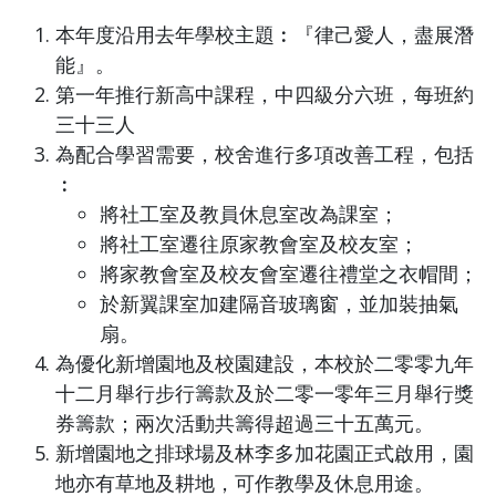
本年度沿用去年學校主題︰『律己愛人，盡展潛
能』。
第一年推行新高中課程，中四級分六班，每班約
三十三人
為配合學習需要，校舍進行多項改善工程，包括
︰
將社工室及教員休息室改為課室；
將社工室遷往原家教會室及校友室；
將家教會室及校友會室遷往禮堂之衣帽間；
於新翼課室加建隔音玻璃窗，並加裝抽氣
扇。
為優化新增園地及校園建設，本校於二零零九年
十二月舉行步行籌款及於二零一零年三月舉行獎
券籌款；兩次活動共籌得超過三十五萬元。
新增園地之排球場及林李多加花園正式啟用，園
地亦有草地及耕地，可作教學及休息用途。