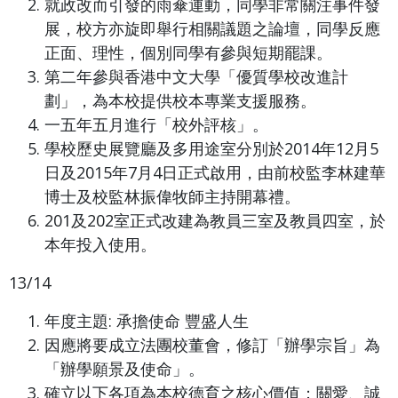
就政改而引發的雨傘運動，同學非常關注事件發
展，校方亦旋即舉行相關議題之論壇，同學反應
正面、理性，個別同學有參與短期罷課。
第二年參與香港中文大學「優質學校改進計
劃」，為本校提供校本專業支援服務。
一五年五月進行「校外評核」。
學校歷史展覽廳及多用途室分別於2014年12月5
日及2015年7月4日正式啟用，由前校監李林建華
博士及校監林振偉牧師主持開幕禮。
201及202室正式改建為教員三室及教員四室，於
本年投入使用。
13/14
年度主題: 承擔使命 豐盛人生
因應將要成立法團校董會，修訂「辦學宗旨」為
「辦學願景及使命」。
確立以下各項為本校德育之核心價值：關愛、誠