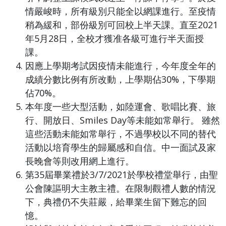
情嚴峻時，所有級別只能全以網課進行。至疫情
稍為緩和，部份級別可回校上半天課。直至2021
年5月28日，全校才獲准各級可進行半天面授
課。
因應上學期考試因疫情未能進行，今年度全年的
成績分數比例有所改動，上學期佔30%，下學期
佔70%。
本年度一些大型活動，如陸運會、歌唱比賽、旅
行、開放日、Smiles Day等未能如常舉行。 雖然
這些活動未能如常舉行，不過學校以不同的替代
活動以培育學生的歸屬感和自信。中一面試及家
長晚會等則改用網上進行。
第35屆畢業禮於3/7/2021於學校禮堂舉行，由聖
公會陳謳明大主教主禮。在限制觀禮人數的情況
下，典禮仍不失莊嚴，給畢業生留下難忘的回
憶。