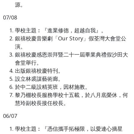
源。
07/08
學校主題︰『進業修德，超越自我』。
銀禧校慶音樂劇「Our Story」假荃灣大會堂公
演。
銀禧校慶感恩崇拜暨二十一屆畢業典禮假沙田大
會堂舉行。
出版銀禧校慶特刊。
設立林裘謀藝術廊。
於中二級設精英班，因材施教。
黎乃棚校長服務學校十五載，於八月底榮休，何
慧玲副校長接任校長。
06/07
學校主題︰『憑信攜手拓極限，以愛連心摘星