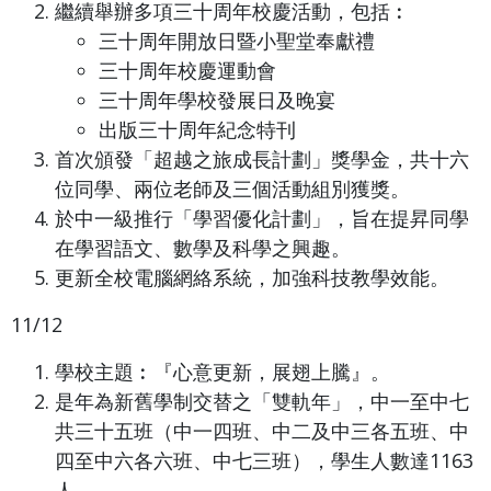
繼續舉辦多項三十周年校慶活動，包括︰
三十周年開放日暨小聖堂奉獻禮
三十周年校慶運動會
三十周年學校發展日及晚宴
出版三十周年紀念特刊
首次頒發「超越之旅成長計劃」獎學金，共十六
位同學、兩位老師及三個活動組別獲獎。
於中一級推行「學習優化計劃」，旨在提昇同學
在學習語文、數學及科學之興趣。
更新全校電腦網絡系統，加強科技教學效能。
11/12
學校主題︰『心意更新，展翅上騰』。
是年為新舊學制交替之「雙軌年」，中一至中七
共三十五班（中一四班、中二及中三各五班、中
四至中六各六班、中七三班），學生人數達1163
人。