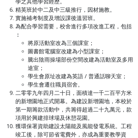
學之其他學習經歷。
精英班於中二及中三級推行，因材施教。
實施補考制度及增設課後溫習班。
為配合學習需要，校舍進行多項改進工程，包括
︰
將原活動室改為三個課室；
圖書館電腦室改建為小型課室；
騰出陰雨操場部份空間改建為活動室及多用
途室；
學生會原址改建為英語 / 普通話聊天室；
學生會遷往職員宿舍。
二零零九年四月二十日，面積達一千二百平方米
的新增園地正式開幕。為建設新增園地，本校於
第一期籌款活動中，共籌得超過二十九萬元，款
項用於興建排球場及休憩花園。
獲環保署資助建設太陽能及風能發電系統。工程
竣工後，除可節省電費外，亦成為重要教學資