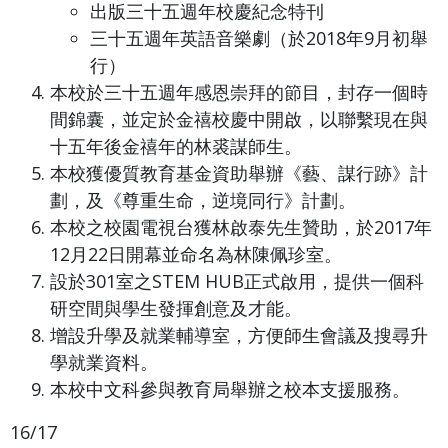
出版三十五週年校慶紀念特刊
三十五週年英語音樂劇（於2018年9月初舉
行）
本校於三十五週年感恩崇拜的節目，封存一個時
間錦囊，並定於金禧校慶中開啟，以聯繫現在與
十五年後金禧年的林裘謀師生。
本校獲優質教育基金資助舉辦《藝、謀行跡》計
劃，及《尊重生命，逆境同行》計劃。
本校之校園電視台獲林啟泰先生贊助，於2017年
12月22日開幕並命名為林陳佩珍室。
設於301室之STEM HUB正式啟用，提供一個科
研空間與學生發揮創意及才能。
增設升學及就業輔導室，方便師生會議及搜尋升
學就業資料。
本校中文科參與教育局舉辦之校本支援服務。
16/17