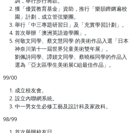
調，舉行步行籌款。
獲「優質教育基金」資助，推行「樂韻鏗鏘遍校
園」計劃，成立管弦樂團。
舉行「中三專題研習日」及「充實學習計劃」。
首次舉辦「澳洲英語遊學團」。
何敬文同學、蔡文慧同學 的美術作品入選「日本
神奈川第十一屆世界兒童美術雙年展」。
劉佩詩同學、譚媄文同學、蔡曉樞同學的作品入
選為「亞太區學生美術展C組最佳作品」。
99/00
成立校友會。
設立內聯網系統。
中一男女生必修工藝及設計科及家政科。
98/99
首次舉辦校友日。