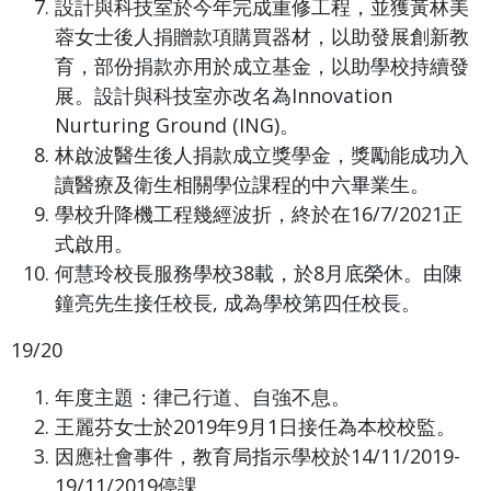
設計與科技室於今年完成重修工程，並獲黃林美
蓉女士後人捐贈款項購買器材，以助發展創新教
育，部份捐款亦用於成立基金，以助學校持續發
展。設計與科技室亦改名為Innovation
Nurturing Ground (ING)。
林啟波醫生後人捐款成立獎學金，獎勵能成功入
讀醫療及衛生相關學位課程的中六畢業生。
學校升降機工程幾經波折，終於在16/7/2021正
式啟用。
何慧玲校長服務學校38載，於8月底榮休。由陳
鐘亮先生接任校長, 成為學校第四任校長。
19/20
年度主題：律己行道、自強不息。
王麗芬女士於2019年9月1日接任為本校校監。
因應社會事件，教育局指示學校於14/11/2019-
19/11/2019停課。