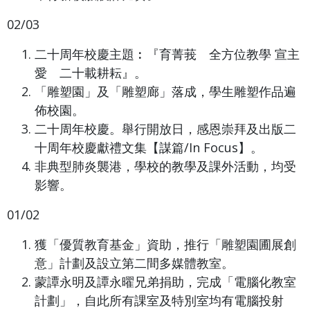
02/03
二十周年校慶主題︰『育菁莪 全方位教學 宣主
愛 二十載耕耘』。
「雕塑園」及「雕塑廊」落成，學生雕塑作品遍
佈校園。
二十周年校慶。舉行開放日，感恩崇拜及出版二
十周年校慶獻禮文集【謀篇/In Focus】。
非典型肺炎襲港，學校的教學及課外活動，均受
影響。
01/02
獲「優質教育基金」資助，推行「雕塑園圃展創
意」計劃及設立第二間多媒體教室。
蒙譚永明及譚永曜兄弟捐助，完成「電腦化教室
計劃」，自此所有課室及特別室均有電腦投射