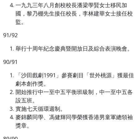
一九九三年八月創校校長潘梁學賢女士移民加
國，黎乃棚先生接任校長，李林建華女士接任校
監。
91/92
舉行十周年紀念慶典暨開放日及綜合表演晚會。
90/91
「沙田戲劇1991」參賽劇目「世外桃源」獲最佳
劇本創作獎。
開始推行中一至中五平衡班級制，中一至中五各
設五班。
實施七天循環週制。
麥錦麟同學、馮健輝同學榮獲香港男童軍總領袖
獎章。
89/90