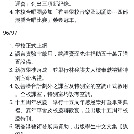
運會」創出三項新紀錄。
本校合唱團參加「香港學校音樂及朗誦節---四部
混聲合唱比賽」榮獲冠軍。
96/97
學校正式上網。
語言實驗室啟用，蒙譚寶琛先生捐助五十萬元購
置設備。
新教學樓落成，並舉行林裘謀夫人樓奉獻禮暨特
別室命名禮。
改善噪音計劃外之課室及特別室的空調正式啟用
。全校課室，特別室均設有空調。
十五周年校慶，舉行十五周年感恩崇拜暨畢業典
禮、嘉年華會及校慶聯歡宴，並出版十五周年校
慶特刊。
獲香港藝術發展局資助，出版學生中文文集【謀