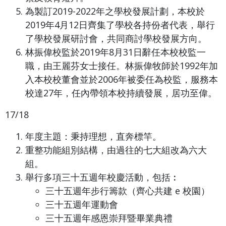
為製訂2019-2022年之學校發展計劃，本校於
2019年4月12日齊集了學校各持份者代表，舉行
了學校發展研討會，共同商討學校發展方向。
林振偉校監於2019年8月31日辭任本校校監一
職，由王麗芬女士接任。林振偉牧師於1992年加
入本校校董會並於2006年被委任為校監，服務本
校達27年，任內帶領本校持續發展，居功至偉。
17/18
年度主題：秉持理想，直奔標竿。
重整功能組別結構，由過往的七大組改為六大
組。
舉行多項三十五週年校慶活動，包括︰
三十五週年步行籌款（齊心共建 e 校園）
三十五週年運動會
三十五週年感恩崇拜暨畢業典禮