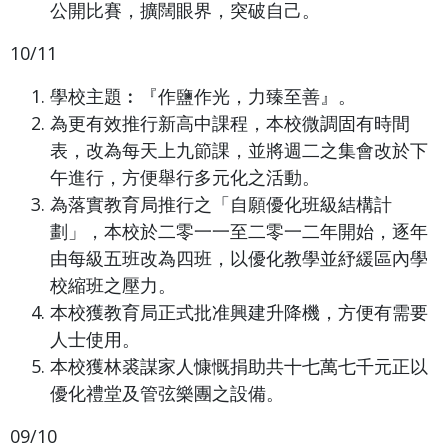
公開比賽，擴闊眼界，突破自己。
10/11
學校主題︰『作鹽作光，力臻至善』。
為更有效推行新高中課程，本校微調固有時間
表，改為每天上九節課，並將週二之集會改於下
午進行，方便舉行多元化之活動。
為落實教育局推行之「自願優化班級結構計
劃」，本校於二零一一至二零一二年開始，逐年
由每級五班改為四班，以優化教學並紓緩區內學
校縮班之壓力。
本校獲教育局正式批准興建升降機，方便有需要
人士使用。
本校獲林裘謀家人慷慨捐助共十七萬七千元正以
優化禮堂及管弦樂團之設備。
09/10