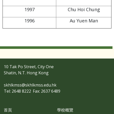
1997
Chu Hoi Chung
1996
Au Yuen Man
10 Tak Po Street, City One
Shatin, N.T. Hong Kong
skhlkmss@skhlkmss.edu.hk
Tel: 2648 8222
Fax: 2637 6489
首頁
學校概覽