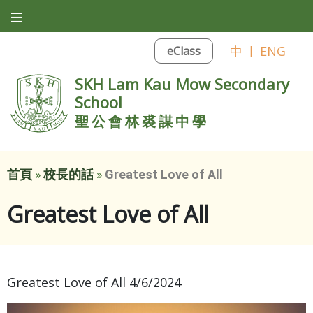
中
|
ENG
eClass
SKH Lam Kau Mow Secondary
School
聖公會林裘謀中學
首頁
»
校長的話
»
Greatest Love of All
Greatest Love of All
Greatest Love of All 4/6/2024