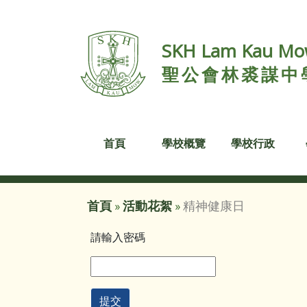
SKH Lam Kau Mow
聖公會林裘謀中
首頁
學校概覽
學校行政
首頁
»
活動花絮
»
精神健康日
請輸入密碼
提交