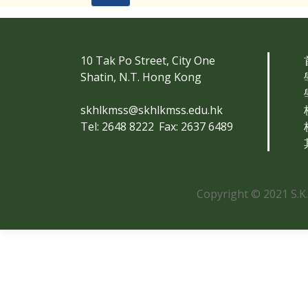
10 Tak Po Street, City One
Shatin, N.T. Hong Kong
skhlkmss@skhlkmss.edu.hk
Tel: 2648 8222
Fax: 2637 6489
Copyright © 2021 S.K