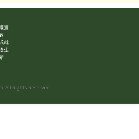
概覽
教
成就
收生
館
 All Rights Reserved.