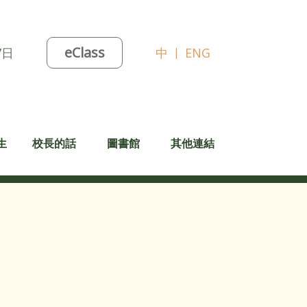
eClass
7日
中
|
ENG
生
校長的話
圖書館
其他連結