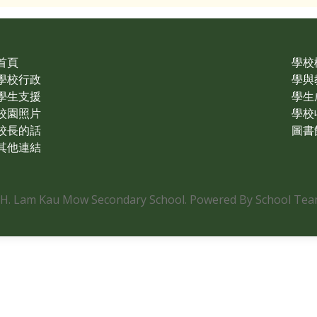
首頁
學校
學校行政
學與
學生支援
學生
校園照片
學校
校長的話
圖書
其他連結
.H. Lam Kau Mow Secondary School. Powered By School Team.