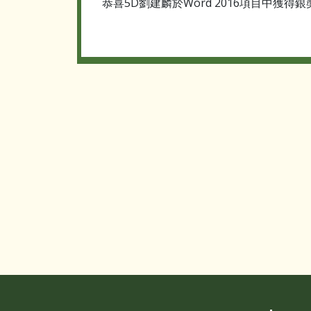
恭喜5D劉建麟於Word 2016項目中獲得銀