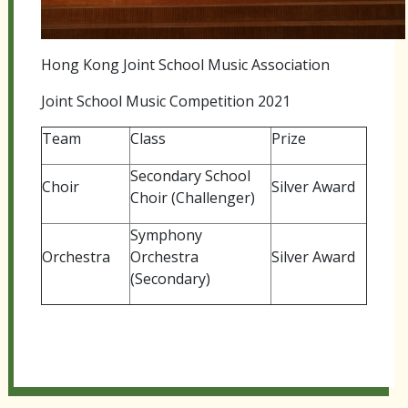
Hong Kong Joint School Music Association
Joint School Music Competition 2021
Team
Class
Prize
Secondary School
Choir
Silver Award
Choir (Challenger)
Symphony
Orchestra
Orchestra
Silver Award
(Secondary)