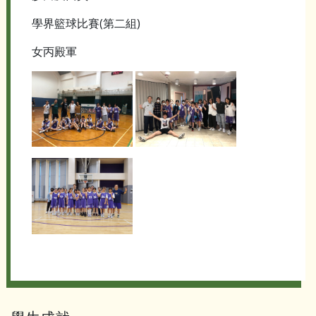
學界籃球比賽(第二組)
女丙殿軍