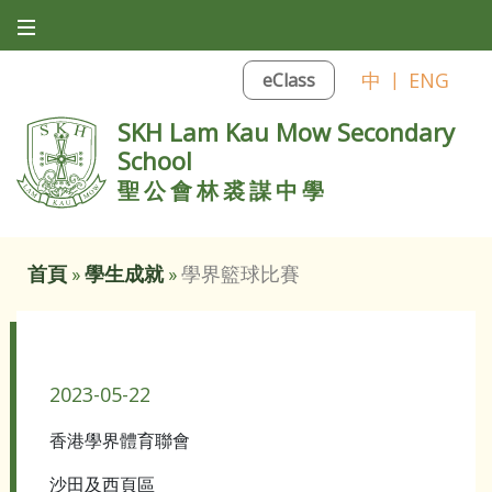
中
|
ENG
eClass
SKH Lam Kau Mow Secondary
School
聖公會林裘謀中學
首頁
»
學生成就
»
學界籃球比賽
學界籃球比賽
2023-05-22
香港學界體育聯會
沙田及西頁區