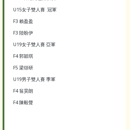
U15女子雙人賽 冠軍
F3 賴盈盈
F3 陸盼伊
U19女子雙人賽 亞軍
F4 郭穎琪
F5 梁頌研
U19男子雙人賽 季軍
F4 翁昊朗
F4 陳毅聲