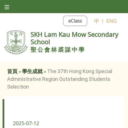
中
|
ENG
eClass
SKH Lam Kau Mow Secondary
School
聖公會林裘謀中學
首頁
»
學生成就
»
The 37th Hong Kong Special
Administrative Region Outstanding Students
Selection
The 37th Hong Kong Special Administrative Region
Outstanding Students Selection
2025-07-12