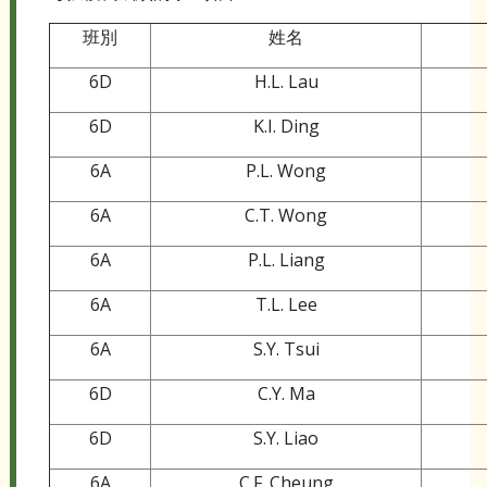
班別
姓名
6D
H.L. Lau
6D
K.I. Ding
6A
P.L. Wong
6A
C.T. Wong
6A
P.L. Liang
6A
T.L. Lee
6A
S.Y. Tsui
6D
C.Y. Ma
6D
S.Y. Liao
6A
C.F. Cheung