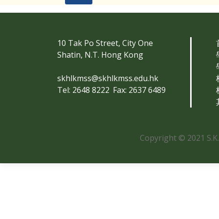
10 Tak Po Street, City One
Shatin, N.T. Hong Kong
skhlkmss@skhlkmss.edu.hk
Tel: 2648 8222
Fax: 2637 6489
Copyright © 2021 S.K