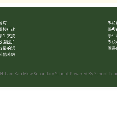
首頁
學校
學校行政
學與
學生支援
學生
校園照片
學校
校長的話
圖書
其他連結
.H. Lam Kau Mow Secondary School. Powered By School Team.