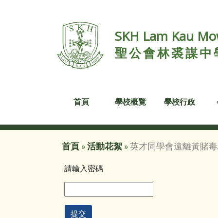
SKH Lam Kau Mow
聖公會林裘謀中
首頁
學校概覽
學校行政
首頁
»
活動花絮
»
英才同學會遠離黃賭毒
請輸入密碼
提交