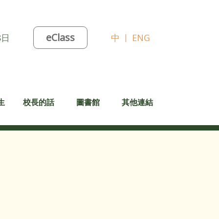
eClass
8日
中
|
ENG
生
校長的話
圖書館
其他連結