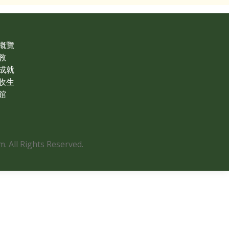
概覽
教
成就
收生
館
 All Rights Reserved.