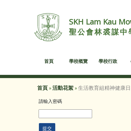
SKH Lam Kau Mow
聖公會林裘謀中
首頁
學校概覽
學校行政
首頁
»
活動花絮
»
生活教育組精神健康日
請輸入密碼
提交