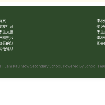
首頁
學校
學校行政
學與
學生支援
學生
校園照片
學校
校長的話
圖書
其他連結
.H. Lam Kau Mow Secondary School. Powered By School Team.