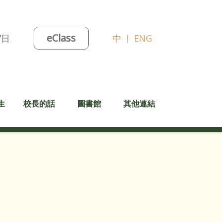
eClass
7日
中
|
ENG
生
校長的話
圖書館
其他連結