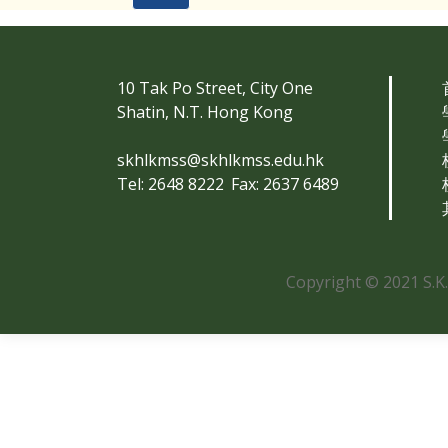
10 Tak Po Street, City One
Shatin, N.T. Hong Kong
skhlkmss@skhlkmss.edu.hk
Tel: 2648 8222
Fax: 2637 6489
Copyright © 2021 S.K