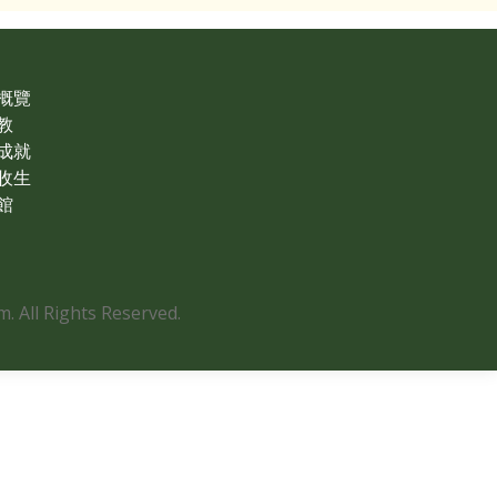
概覽
教
成就
收生
館
 All Rights Reserved.