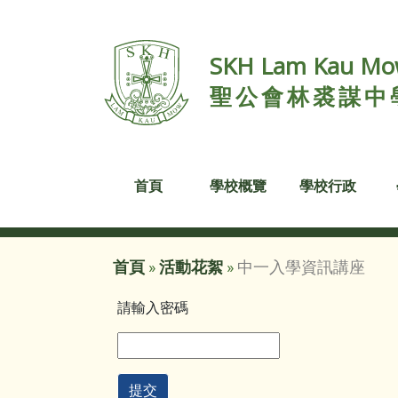
SKH Lam Kau Mow
聖公會林裘謀中
首頁
學校概覽
學校行政
首頁
»
活動花絮
»
中一入學資訊講座
請輸入密碼
提交