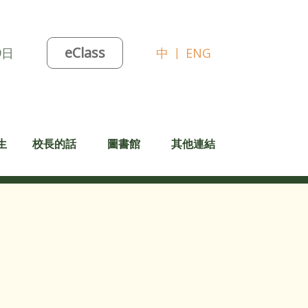
eClass
9日
中
|
ENG
生
校長的話
圖書館
其他連結