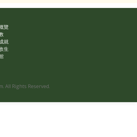
概覽
教
成就
收生
館
 All Rights Reserved.