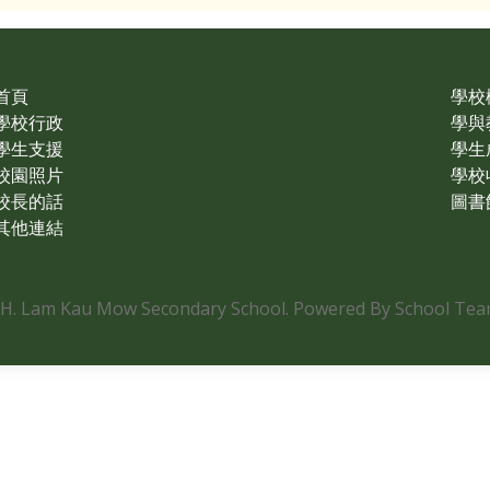
首頁
學校
學校行政
學與
學生支援
學生
校園照片
學校
校長的話
圖書
其他連結
.H. Lam Kau Mow Secondary School. Powered By School Team.