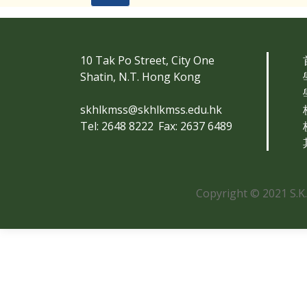
10 Tak Po Street, City One
Shatin, N.T. Hong Kong
skhlkmss@skhlkmss.edu.hk
Tel: 2648 8222
Fax: 2637 6489
Copyright © 2021 S.K