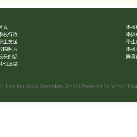
首頁
學校
學校行政
學與
學生支援
學生
校園照片
學校
校長的話
圖書
其他連結
.H. Lam Kau Mow Secondary School. Powered By School Team.