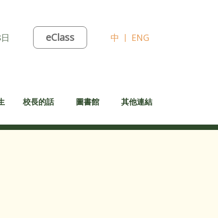
eClass
8日
中
|
ENG
生
校長的話
圖書館
其他連結