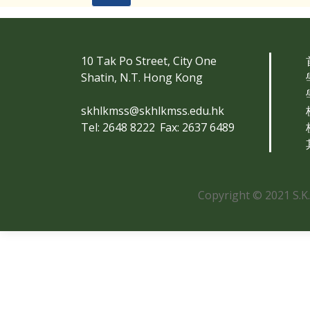
10 Tak Po Street, City One
Shatin, N.T. Hong Kong
skhlkmss@skhlkmss.edu.hk
Tel: 2648 8222
Fax: 2637 6489
Copyright © 2021 S.K