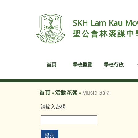
SKH Lam Kau Mow
聖公會林裘謀中
首頁
學校概覽
學校行政
首頁
»
活動花絮
»
Music Gala
請輸入密碼
提交