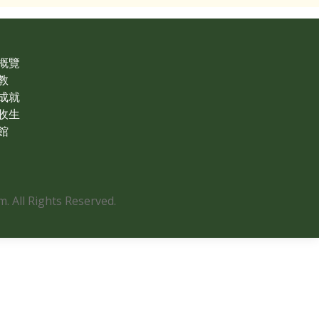
概覽
教
成就
收生
館
 All Rights Reserved.